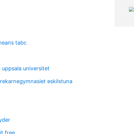
means tabc
 uppsala universitet
rekarnegymnasiet eskilstuna
yder
t free