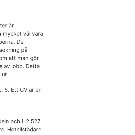
ter är
n mycket väl vara
aperna. De
 sökning på
g om att man gör
e av jobb. Detta
 ut.
. 5. Ett CV är en
deln och i 2 527
re, Hotellstädare,