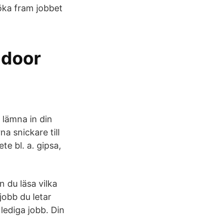
söka fram jobbet
edoor
 lämna in din
a snickare till
e bl. a. gipsa,
 du läsa vilka
 jobb du letar
 lediga jobb. Din