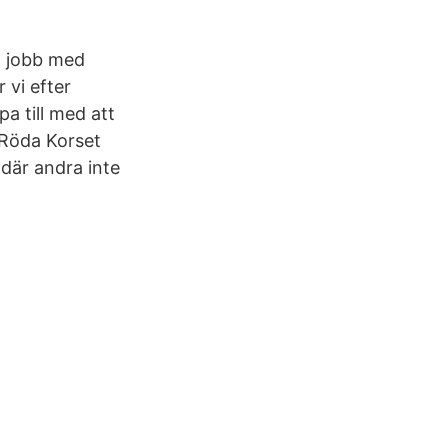
tt jobb med
 vi efter
a till med att
 Röda Korset
m där andra inte