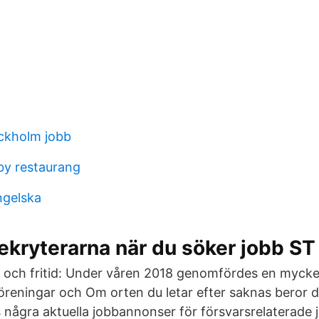
ockholm jobb
by restaurang
ngelska
rekryterarna när du söker jobb ST
 och fritid: Under våren 2018 genomfördes en myck
öreningar och Om orten du letar efter saknas beror de
inns några aktuella jobbannonser för försvarsrelaterade