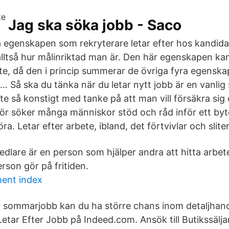
Jag ska söka jobb - Saco
a egenskapen som rekryterare letar efter hos kandida
alltså hur målinriktad man är. Den här egenskapen ka
aste, då den i princip summerar de övriga fyra egensk
… Så ska du tänka när du letar nytt jobb är en vanlig
nte så konstigt med tanke på att man vill försäkra si
rför söker många människor stöd och råd inför ett byt
göra. Letar efter arbete, ibland, det förtvivlar och sliter
dlare är en person som hjälper andra att hitta arbete
erson gör på fritiden.
ent index
r sommarjobb kan du ha större chans inom detaljhan
etar Efter Jobb på Indeed.com. Ansök till Butikssälja