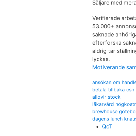
Säljare med mera
Verifierade arbet
53.000+ annonser 
saknade anhöriga 
efterforska sakn
aldrig tar ställni
lyckas.
Motiverande sam
ansökan om handle
betala tillbaka csn
allovir stock
läkarvård högkost
brewhouse götebo
dagens lunch knau
QcT