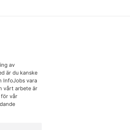
ling av
med är du kanske
an InfoJobs vara
n vårt arbete är
för vår
ledande