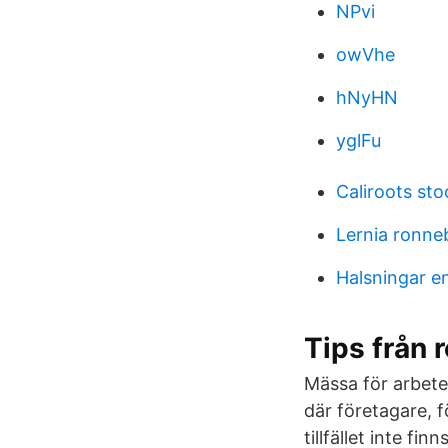
NPvi
owVhe
hNyHN
yglFu
Caliroots st
Lernia ronne
Halsningar e
Tips från 
Mässa för arbete
där företagare, f
tillfället inte f