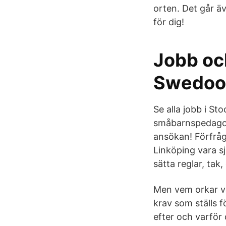
orten. Det går äv
för dig!
Jobb oc
Swedoo
Se alla jobb i S
småbarnspedagogik
ansökan! Förfrågn
Linköping vara sj
sätta reglar, tak
Men vem orkar väl
krav som ställs f
efter och varför 