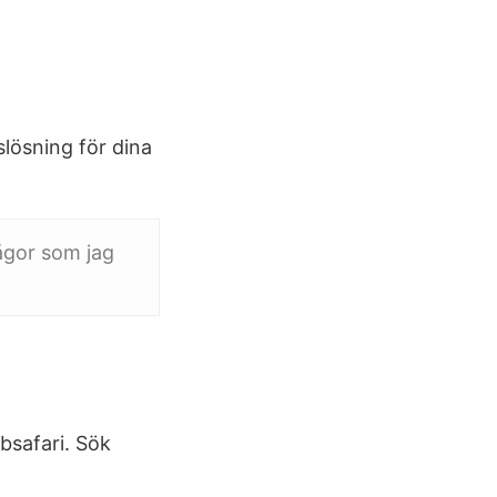
slösning för dina
rågor som jag
bbsafari. Sök