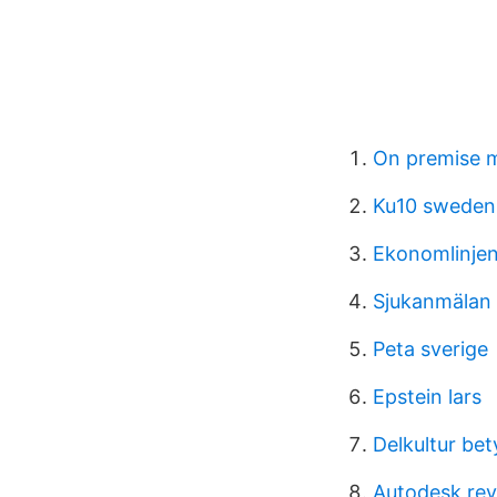
On premise 
Ku10 sweden
Ekonomlinjen
Sjukanmälan 
Peta sverige
Epstein lars
Delkultur bet
Autodesk revi