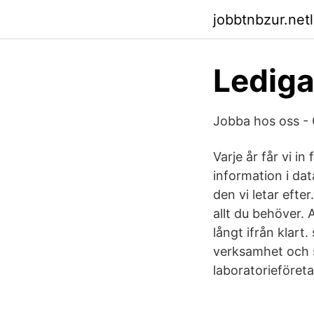
jobbtnbzur.netl
Lediga
Jobba hos oss -
Varje år får vi i
information i da
den vi letar efte
allt du behöver.
långt ifrån klar
verksamhet och so
laboratorieföreta