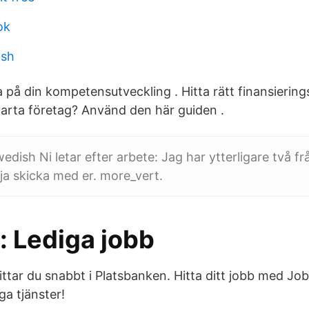
ok
ash
a på din kompetensutveckling . Hitta rätt finansiering
starta företag? Använd den här guiden .
dish Ni letar efter arbete: Jag har ytterligare två f
lja skicka med er. more_vert.
: Lediga jobb
hittar du snabbt i Platsbanken. Hitta ditt jobb med Jo
ga tjänster!