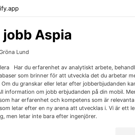
ify.app
 jobb Aspia
 Gröna Lund
n flera Har du erfarenhet av analytiskt arbete, behand
tabaser som brinner för att utveckla det du arbetar 
r. Om du granskar eller letar efter jobberbjudanden k
 All information om jobb erbjudanden på din mobil. Me
t. som har erfarenhet och kompetens som är relevanta 
m letar efter en ny arena att utvecklas i. Vi är ett 
g, men letar inte bara efter ingenjörer.