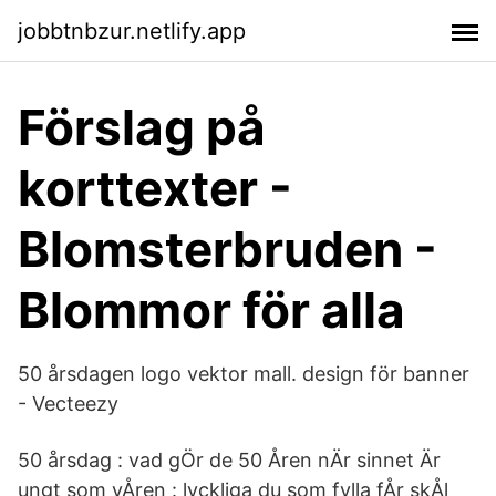
jobbtnbzur.netlify.app
Förslag på
korttexter -
Blomsterbruden -
Blommor för alla
50 årsdagen logo vektor mall. design för banner
- Vecteezy
50 årsdag : vad gÖr de 50 Åren nÄr sinnet Är
ungt som vÅren : lyckliga du som fylla fÅr skÅl