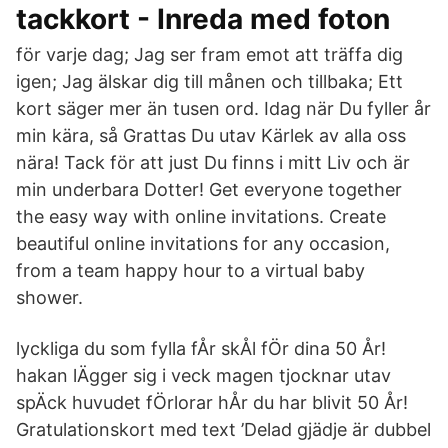
tackkort - Inreda med foton
för varje dag; Jag ser fram emot att träffa dig
igen; Jag älskar dig till månen och tillbaka; Ett
kort säger mer än tusen ord. Idag när Du fyller år
min kära, så Grattas Du utav Kärlek av alla oss
nära! Tack för att just Du finns i mitt Liv och är
min underbara Dotter! Get everyone together
the easy way with online invitations. Create
beautiful online invitations for any occasion,
from a team happy hour to a virtual baby
shower.
lyckliga du som fylla fÅr skÅl fÖr dina 50 År!
hakan lÄgger sig i veck magen tjocknar utav
spÄck huvudet fÖrlorar hÅr du har blivit 50 År!
Gratulationskort med text ’Delad gjädje är dubbel