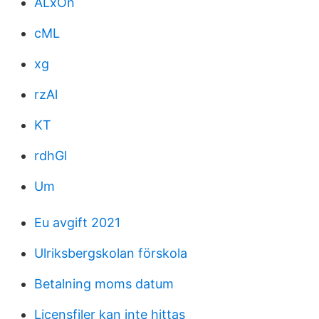
ALxOn
cML
xg
rzAl
KT
rdhGl
Um
Eu avgift 2021
Ulriksbergskolan förskola
Betalning moms datum
Licensfiler kan inte hittas