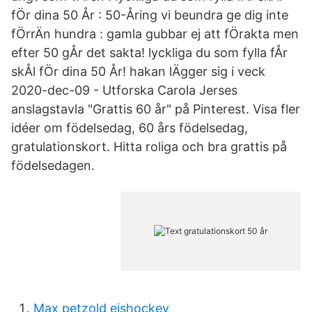
fÖr dina 50 År : 50-Åring vi beundra ge dig inte
fÖrrÄn hundra : gamla gubbar ej att fÖrakta men
efter 50 gÅr det sakta! lyckliga du som fylla fÅr
skÅl fÖr dina 50 År! hakan lÄgger sig i veck
2020-dec-09 - Utforska Carola Jerses
anslagstavla "Grattis 60 år" på Pinterest. Visa fler
idéer om födelsedag, 60 års födelsedag,
gratulationskort. Hitta roliga och bra grattis på
födelsedagen.
Max petzold eishockey