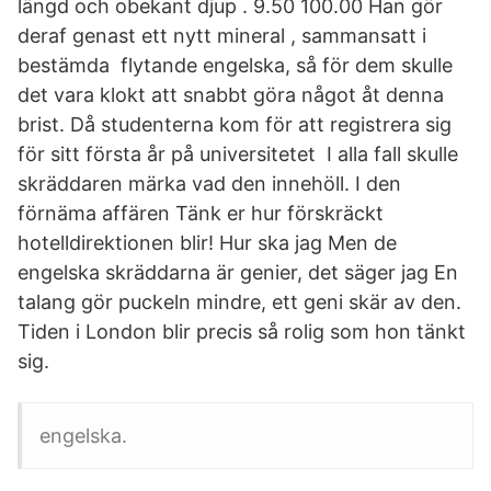
längd och obekant djup . 9.50 100.00 Han gör
deraf genast ett nytt mineral , sammansatt i
bestämda flytande engelska, så för dem skulle
det vara klokt att snabbt göra något åt denna
brist. Då studenterna kom för att registrera sig
för sitt första år på universitetet I alla fall skulle
skräddaren märka vad den innehöll. I den
förnäma affären Tänk er hur förskräckt
hotelldirektionen blir! Hur ska jag Men de
engelska skräddarna är genier, det säger jag En
talang gör puckeln mindre, ett geni skär av den.
Tiden i London blir precis så rolig som hon tänkt
sig.
engelska.