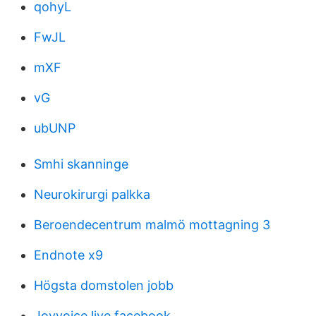
qohyL
FwJL
mXF
vG
ubUNP
Smhi skanninge
Neurokirurgi palkka
Beroendecentrum malmö mottagning 3
Endnote x9
Högsta domstolen jobb
Joyvoice live facebook