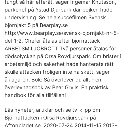
tungt så här efteråt, säger Ingemar Knutsson,
parkchef på Ystad Djurpark där pojken hade
undervisning. Se hela succéfilmen Svensk
björnjakt 5 på Bearplay.se
http://www.bearplay.se/svensk-bjornjakt-nr-5-
del-1-2. Chefer åtalas efter björnattack
ARBETSMILJÖBROTT Två personer åtalas för
dödsolyckan på Orsa Rovdjurspark. Om brister i
arbetsmiljö och säkerhet hade hanterats rätt
skulle attacken troligen inte ha skett, säger
åklagaren. Bok: Så överlever du allt - en
överlevnadsbok av Bear Grylls. En praktisk
handbok för alla tillfällen!
Läs nyheter, artiklar och se tv-klipp om
Björnattacken i Orsa Rovdjurspark på
Aftonbladet.se. 2020-07-24 2014-11-15 2013-