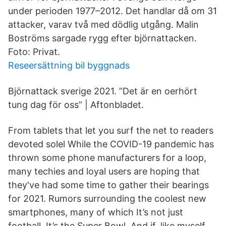
under perioden 1977–2012. Det handlar då om 31
attacker, varav två med dödlig utgång. Malin
Boströms sargade rygg efter björnattacken.
Foto: Privat.
Reseersättning bil byggnads
Björnattack sverige 2021. ”Det är en oerhört
tung dag för oss” | Aftonbladet.
From tablets that let you surf the net to readers
devoted solel While the COVID-19 pandemic has
thrown some phone manufacturers for a loop,
many techies and loyal users are hoping that
they've had some time to gather their bearings
for 2021. Rumors surrounding the coolest new
smartphones, many of which It’s not just
football. It’s the Super Bowl. And if, like myself,