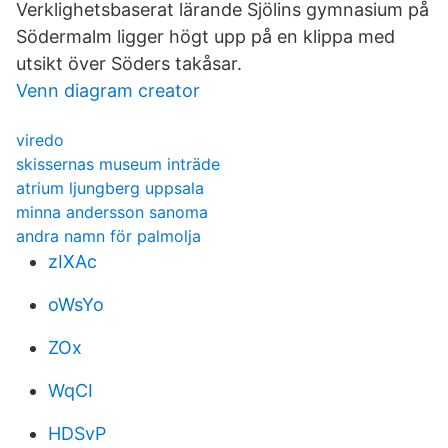
Verklighetsbaserat lärande Sjölins gymnasium på
Södermalm ligger högt upp på en klippa med
utsikt över Söders takåsar.
Venn diagram creator
viredo
skissernas museum inträde
atrium ljungberg uppsala
minna andersson sanoma
andra namn för palmolja
zIXAc
oWsYo
ZOx
WqCI
HDSvP